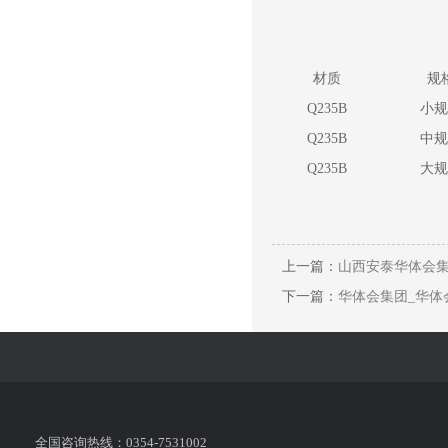
材质
规
Q235B
小规
Q235B
中规
Q235B
大规
上一篇：
山西安泰华体会集
下一篇：
华体会集团_华体会
全国咨询热线：0354-7531002