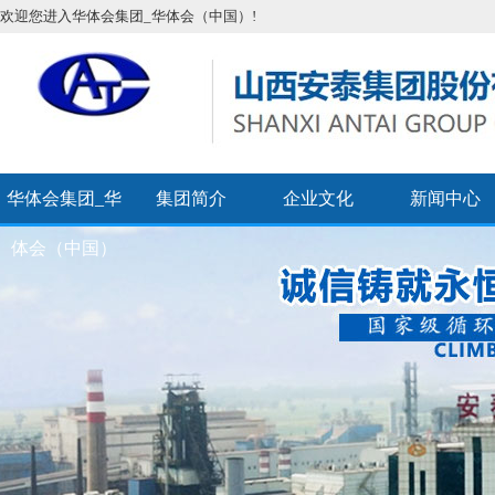
欢迎您进入华体会集团_华体会（中国）!
华体会集团_华
集团简介
企业文化
新闻中心
体会（中国）