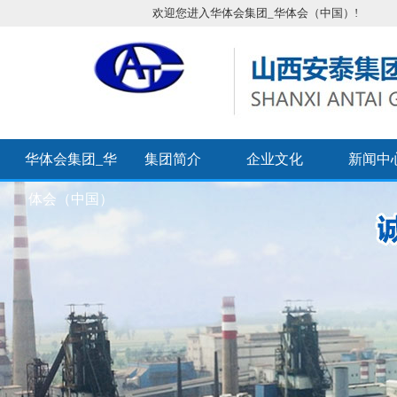
欢迎您进入华体会集团_华体会（中国）!
华体会集团_华
集团简介
企业文化
新闻中
体会（中国）