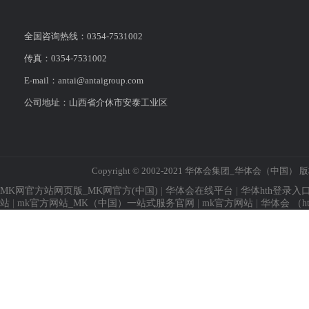
全国咨询热线：0354-7531002
传真：0354-7531002
E-mail：antai@antaigroup.com
公司地址：山西省介休市安泰工业区
Copyright © 2002-2021 华体会集团_华体会（中国） 
MK网官方站网页版_MK网官方(中国)
|
华体会在线平台
|
华体hth登录入
站
|
mk官方网站_MK（中国）一站式服务官网
|
mk官方网站
|
华体会 （h