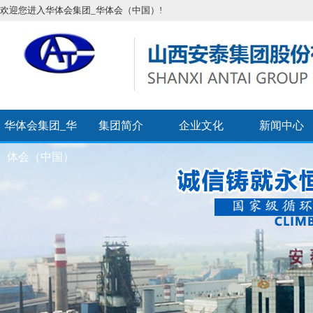
欢迎您进入华体会集团_华体会（中国）!
华体会集团_华
集团简介
企业文化
新闻中心
体会（中国）