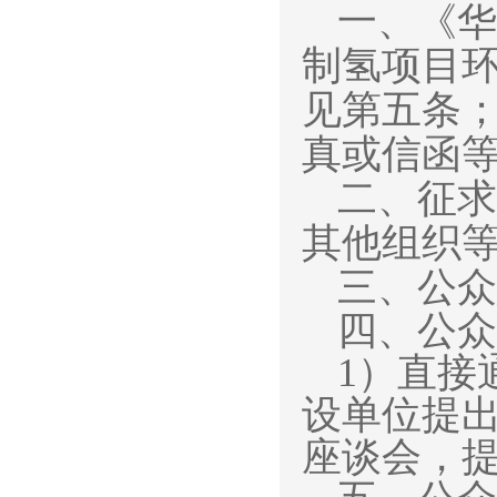
一、
《华
制氢项目
见第五条
真或信函
二、
征求
其他组织
三、公众
四、公众
1
）直接
设单位提
座谈会，