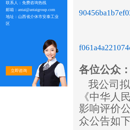
联系人：免费咨询热线
邮箱：antai@antaigroup.com
90456ba1b7ef0
地址：山西省介休市安泰工业
区
f061a4a221074
各位公众
立即咨询
我公司拟
《中华人
影响评价
众公告如