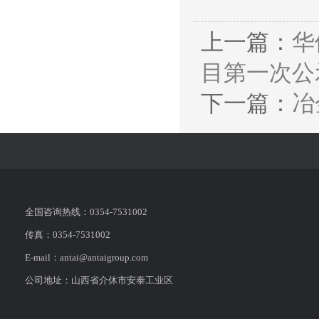
上一篇：
华
目第一次公
下一篇：
冶
全国咨询热线：0354-7531002
传真：0354-7531002
E-mail：antai@antaigroup.com
公司地址：山西省介休市安泰工业区