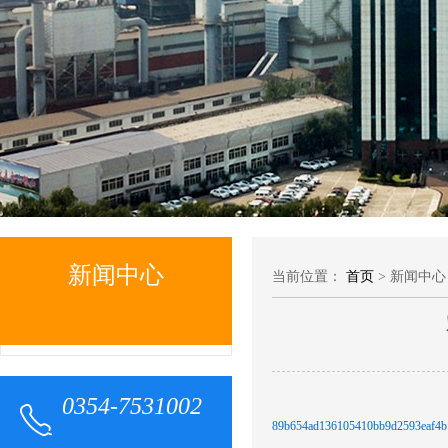
新闻中心
当前位置：
首页
> 新闻中心
0354-7531002
89b654ad136105410bb9d2593eaf4b