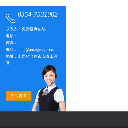
0354-7531002
联系人：免费咨询热线
电话：
传真：
邮箱：antai@antaigroup.com
地址：山西省介休市安泰工业
区
立即咨询