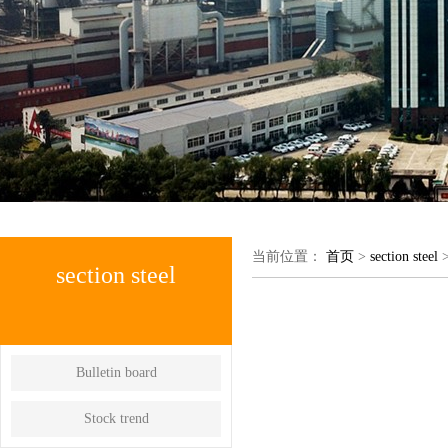
当前位置：
首页
>
section steel
>
section steel
Bulletin board
Stock trend