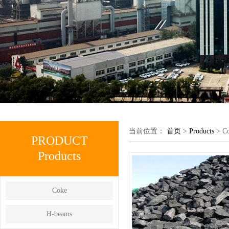
当前位置：
首页
>
Products
> C
PRODUCT
Products
Coke
H-beams