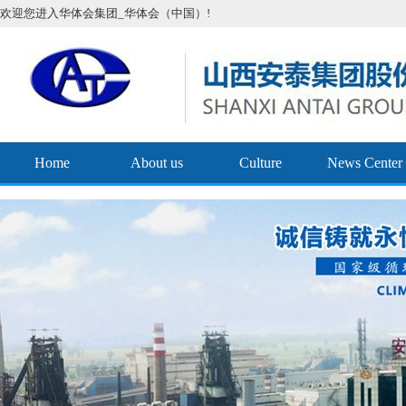
欢迎您进入华体会集团_华体会（中国）!
Home
About us
Culture
News Center