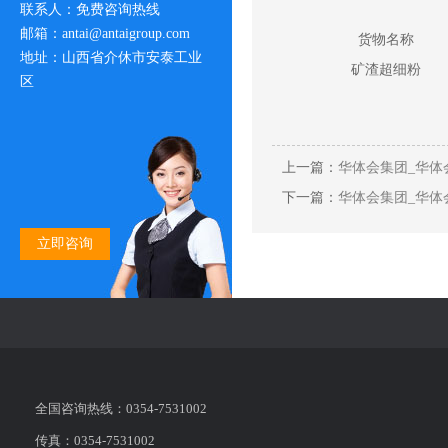
联系人：免费咨询热线
邮箱：antai@antaigroup.com
货物名称
地址：山西省介休市安泰工业
矿渣超细粉
区
上一篇：
华体会集团_华体会
下一篇：
华体会集团_华体会
立即咨询
全国咨询热线：0354-7531002
传真：0354-7531002