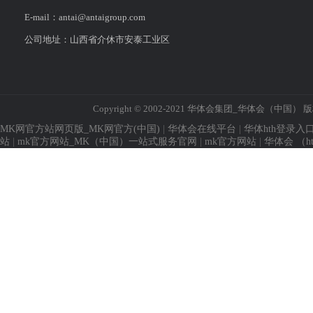
E-mail：antai@antaigroup.com
公司地址：山西省介休市安泰工业区
Copyright © 2002-2021 华体会集团_华体会（中国） 
MK网官方站网页版_MK网官方(中国)
|
华体会在线平台
|
华体hth登录入
站
|
mk官方网站_MK（中国）一站式服务官网
|
mk官方网站
|
华体会 （h