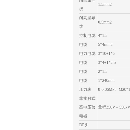
耐高温导
1.5mm2
线
耐高温导
0.5mm2
线
控制电缆
4*1.5
电缆
5*4mm2
电力电缆
3*10+1*6
电缆
3*4+1*2.5
电缆
2*1.5
电缆
1*240mm
压力表
0-0.06MPa M20*1
非接触式
高电压验
量程350V－550k
电器
DP头