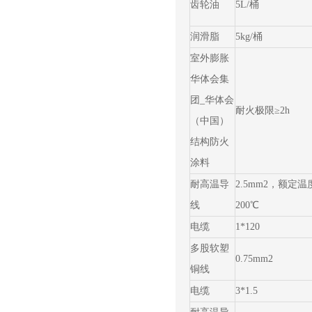
齿轮油
5L/桶
润滑脂
5kg/桶
室外膨胀
华体会集
团_华体会
耐火极限≥2h
（中国）
结构防火
涂料
耐高温导
2.5mm2，额定温
线
200℃
电缆
1*120
多股软塑
0.75mm2
铜线
电缆
3*1.5