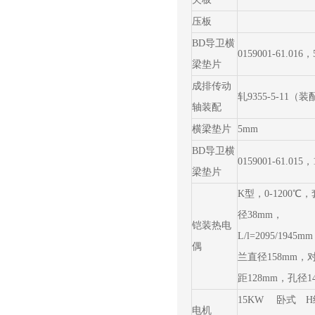
压板
BD导卫横
0159001-61.016
梁垫片
成排传动
轧9355-5-11（
轴装配
横梁垫片
5mm
BD导卫横
0159001-61.015
梁垫片
K型，0-1200℃
径38mm，
铠装热电
L/l=2095/1945
偶
兰直径158mm，
距128mm，孔径1
15KW 卧式 
电机