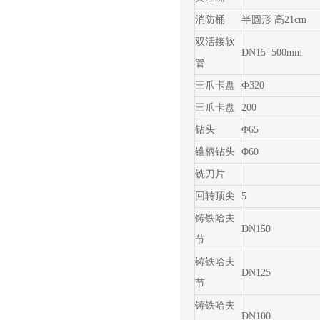
消防桶
半圆形 高21cm
双活接软
DN15 500mm
管
三爪卡盘
Ф320
三爪卡盘
200
钻头
Φ65
锥柄钻头
Φ60
铣刀片
回转顶尖
5
铸铁哈夫
DN150
节
铸铁哈夫
DN125
节
铸铁哈夫
DN100