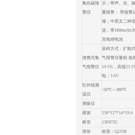
氧化碳报
示；带声、光、
警仪
重报警； 带报警
储；中英文二种
选；带1800mAh
充电锂电池
采样方式：扩散式 
便携式氧
气报警仪量程:低
气报警仪
19.5%，高报23.5
电：3.6V
红外线测
-50℃—380℃
温仪
测振仪
碟簧
250*127*14*19.6
桥管
13F872G
滑块
材质：Q235B