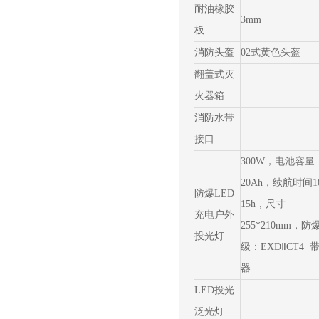
耐油橡胶
3mm
板
消防头盔
02式黄色头盔
翻盖式灭
火器箱
消防水带
接口
300W，电池容量
20Ah，续航时间10
防爆LED
15h，尺寸
充电户外
255*210mm，防
投光灯
级：EXDⅡCT4 
器
LED投光
泛光灯