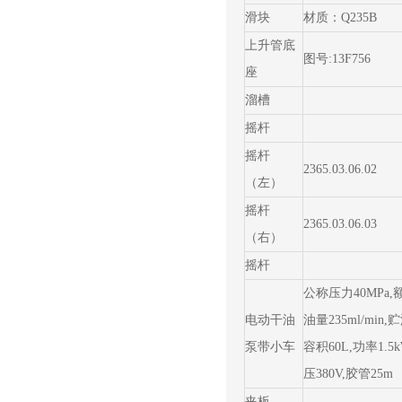
滑块
材质：Q235B
上升管底
图号:13F756
座
溜槽
摇杆
摇杆
2365.03.06.02
（左）
摇杆
2365.03.06.03
（右）
摇杆
公称压力40MPa,
电动干油
油量235ml/min,
泵带小车
容积60L,功率1.5
压380V,胶管25m
夹板