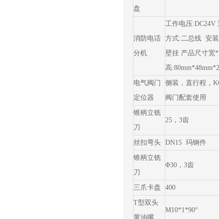
盘
工作电压:DC24V
消防电话
方式:二总线 安装
分机
壁挂 产品尺寸宽*
高:80mm*48mm*
电气阀门
侧装，直行程，K
定位器
阀门配套使用
锥柄立铣
25，3齿
刀
丝扣弯头
DN15 玛钢件
锥柄立铣
Φ30，3齿
刀
三爪卡盘
400
T型双头
M10*1*90°
黄油嘴