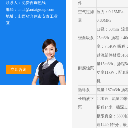
联系人：免费咨询热线
件
邮箱：antai@antaigroup.com
空气过滤
压力：0.15MPa-
地址：山西省介休市安泰工业
器
0.80MPa
区
口径：50mm 流
强自吸泵
25m3/h 扬程：40
率：7.5KW 吸程
过流部件材质316
量15m3/h，扬程5
耐腐蚀泵
立即咨询
功率11kW，配套
机
循环泵
流量:187m3/h 扬程
长轴液下
2.2KW 流量20
泵
扬程14米 插深1.
极限真空：3300
速1440,转/分，