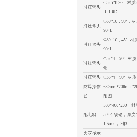
Φ325*8 90° 材
冲压弯头
R=1.0D
Φ89*10，90°，
冲压弯头
904L
Φ89*10，45° 
冲压弯头
904L
Φ57*4，90° 材质
冲压弯头
钢
冲压弯头
Φ38*4，90° 材质
防爆操作
680mm*700mm*
台
附图
500*400*200，
配电箱
304不锈钢，厚度
1.5mm，附图
火灾显示