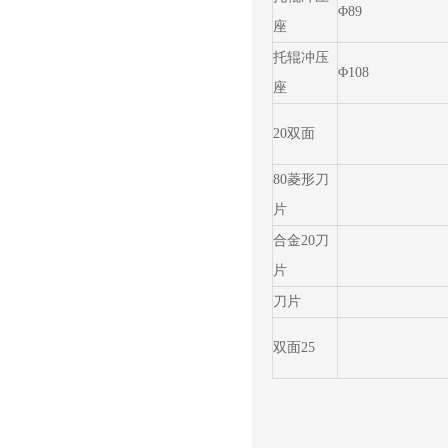
Φ89
座
托辊冲压
Φ108
座
20双面
80菱形刀
片
合金20刀
片
刀片
双面25