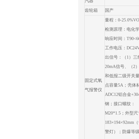
汽器
齿轮箱
国产
量程：0-25.0%V
检测原理：电化
响应时间：T90<6
工作电压：DC24
出信号：（1）三线
20mA信号、（2
和低报二级开关
固定式氧
点容量5A；壳体
气报警仪
ADC12铝合金+3
钢；接口螺纹：
M20*1.5；外型
183×194×92mm
警灯）；防爆等