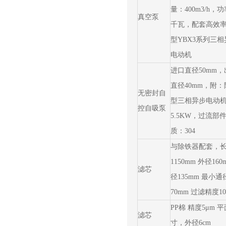
量：400m3/h，功
真空泵
千瓦，配套高效
型YBX3系列三相
电动机
进口直径50mm，
直径40mm，附：
无密封自
型三相异步电动
控自吸泵
5.5KW，过流部
质：304
与除铁器配套，
1150mm 外径160
滤芯
径135mm 最小通
70mm 过滤精度10
PP棉 精度5μm 平
滤芯
寸，外径6cm