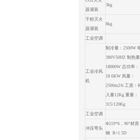
CO2灭火
3kg
器灌装
干粉灭火
8kg
器灌装
工业空调
制冷量：2500W 
380V50HZ 制热
18000W 总功率：
工业冷风
18.6KW 风量：
机
2500m2/h 工质：
入量12Kg 重量：
315/120Kg
工业空调
Φ219*6，90°材质
冲压弯头
钢 R=1.5D