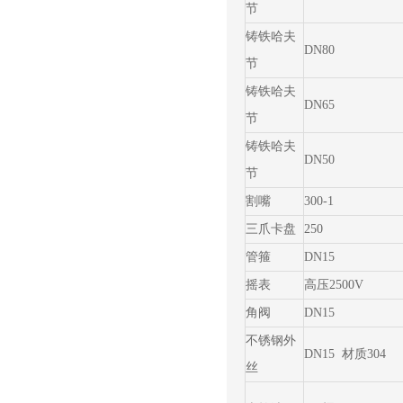
节
铸铁哈夫
DN80
节
铸铁哈夫
DN65
节
铸铁哈夫
DN50
节
割嘴
300-1
三爪卡盘
250
管箍
DN15
摇表
高压2500V
角阀
DN15
不锈钢外
DN15 材质304
丝